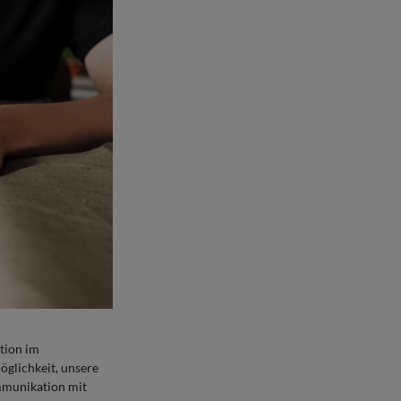
tion im
öglichkeit, unsere
ommunikation mit