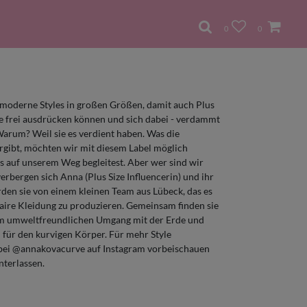
0
0
 moderne Styles in großen Größen, damit auch Plus
de frei ausdrücken können und sich dabei - verdammt
 Warum? Weil sie es verdient haben. Was die
ergibt, möchten wir mit diesem Label möglich
s auf unserem Weg begleitest. Aber wer sind wir
erbergen sich Anna (Plus Size Influencerin) und ihr
den sie von einem kleinen Team aus Lübeck, das es
faire Kleidung zu produzieren. Gemeinsam finden sie
em umweltfreundlichen Umgang mit der Erde und
 für den kurvigen Körper. Für mehr Style
 bei @annakovacurve auf Instagram vorbeischauen
nterlassen.