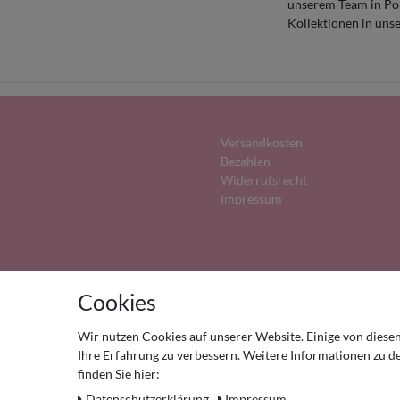
unserem Team in Pol
Kollektionen in uns
Versandkosten
Bezahlen
Widerrufs­recht
Impressum
Cookies
Wir nutzen Cookies auf unserer Website. Einige von diesen
** gilt für Lieferungen in
Ihre Erfahrung zu verbessern. Weitere Informationen zu 
finden Sie hier:
Daten­schutz­erklärung
Impressum