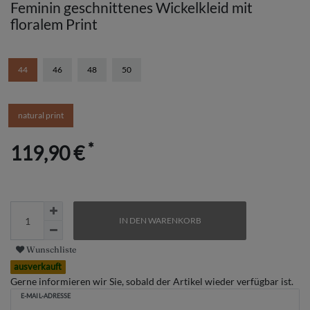
Feminin geschnittenes Wickelkleid mit
floralem Print
44
46
48
50
natural print
*
119,90 €
IN DEN WARENKORB
Wunschliste
ausverkauft
Gerne informieren wir Sie, sobald der Artikel wieder verfügbar ist.
E-MAIL-ADRESSE