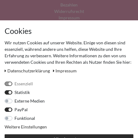
Bezahlen
Widerrufs­recht
Impressum
Cookies
Rücksendungen
Daten­schutz­erklärung
Wir nutzen Cookies auf unserer Website. Einige von diesen sind
AGB
essenziell, während andere uns helfen, diese Website und Ihre
Kontakt
Erfahrung zu verbessern. Weitere Informationen zu den von uns
Retoure anmelden
verwendeten Cookies und Ihren Rechten als Nutzer finden Sie hier:
Vertrag widerrufen
Mein Konto (anmelden)
Daten­schutz­erklärung
Impressum
FAQ
Essenziell
Statistik
Externe Medien
PayPal
Funktional
* Alle Preise inkl. ges. MwSt. zzgl.
Versandkosten
, wenn nicht anders beschrieben
Weitere Einstellungen
** gilt für Lieferungen innerhalb Deutschlands, Lieferzeiten für andere Länder
entnehmen Sie bitte der Schaltfläche mit den Versandinformationen.
© Copyright 2026 Cyroline Textil GmbH. Alle Rechte vorbehalten.