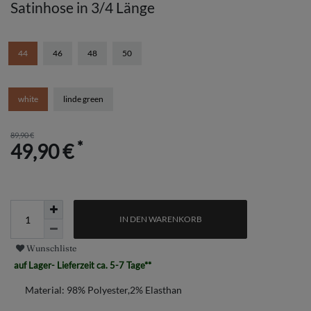
Satinhose in 3/4 Länge
44
46
48
50
white
linde green
89,90 €
*
49,90 €
IN DEN WARENKORB
Wunschliste
auf Lager- Lieferzeit ca. 5-7 Tage**
Material:
98% Polyester,2% Elasthan